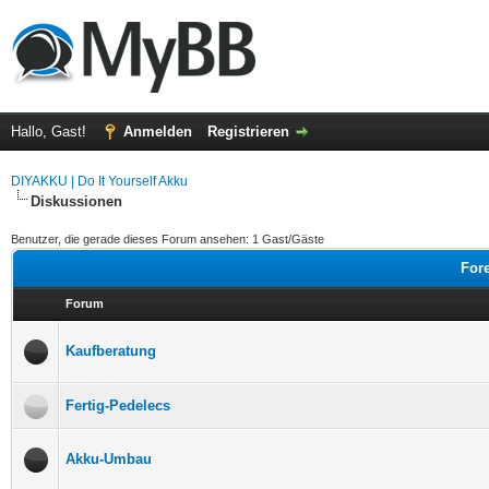
Hallo, Gast!
Anmelden
Registrieren
DIYAKKU | Do It Yourself Akku
Diskussionen
Benutzer, die gerade dieses Forum ansehen: 1 Gast/Gäste
Fore
Forum
Kaufberatung
Fertig-Pedelecs
Akku-Umbau