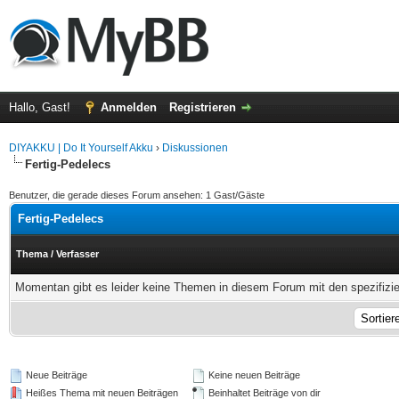
Hallo, Gast!
Anmelden
Registrieren
DIYAKKU | Do It Yourself Akku
›
Diskussionen
Fertig-Pedelecs
Benutzer, die gerade dieses Forum ansehen: 1 Gast/Gäste
Fertig-Pedelecs
Thema
/
Verfasser
Momentan gibt es leider keine Themen in diesem Forum mit den spezifizi
Neue Beiträge
Keine neuen Beiträge
Heißes Thema mit neuen Beiträgen
Beinhaltet Beiträge von dir